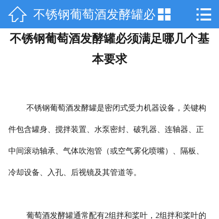



不锈钢葡萄酒发酵罐必
网站首页

不锈钢葡萄酒发酵罐必须满足哪几个基
关于天工
须满足哪几个基本要求
本要求
产品中心
技术咨询
不锈钢葡萄酒发酵罐是密闭式受力机器设备，关键构
工程案例
件包含罐身、搅拌装置、水泵密封、破乳器、连轴器、正
厂房设备
中间滚动轴承、气体吹泡管（或空气雾化喷嘴）、隔板、
销售网络
冷却设备、入孔、后视镜及其管道等。
在线留言
联系我们
葡萄酒发酵罐通常配有2组拌和桨叶，2组拌和桨叶的