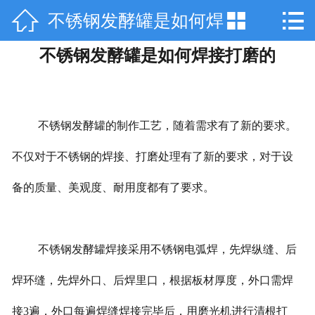



不锈钢发酵罐是如何焊
网站首页

不锈钢发酵罐是如何焊接打磨的
关于天工
接打磨的
产品中心
技术咨询
不锈钢发酵罐的制作工艺，随着需求有了新的要求。
不仅对于不锈钢的焊接、打磨处理有了新的要求，对于设
工程案例
备的质量、美观度、耐用度都有了要求。
厂房设备
销售网络
不锈钢发酵罐焊接采用不锈钢电弧焊，先焊纵缝、后
在线留言
焊环缝，先焊外口、后焊里口，根据板材厚度，外口需焊
联系我们
接3遍，外口每遍焊缝焊接完毕后，用磨光机进行清根打