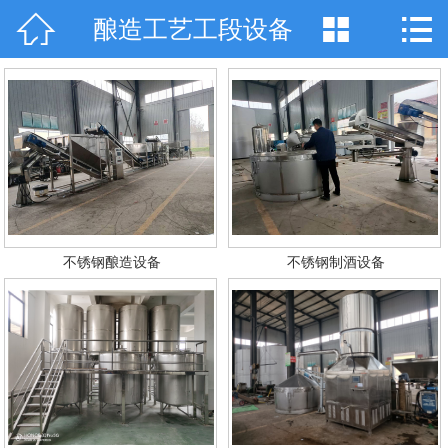



酿造工艺工段设备
网站首页

关于天工
产品中心
技术咨询
工程案例
不锈钢酿造设备
不锈钢制酒设备
厂房设备
销售网络
在线留言
联系我们