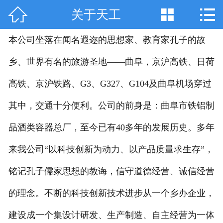



关于天工
网站首页

关于天工
本公司坐落在闻名遐迩的思想家、教育家孔子的故
乡、世界有名的旅游圣地——曲阜，京沪高铁、日荷
产品中心
高铁、京沪铁路、G3、G327、G104及曲阜机场穿过
技术咨询
其中，交通十分便利。公司的前身是：曲阜市铁铝制
工程案例
品酒类容器总厂，至今已有40多年的发展历史。多年
厂房设备
来我公司“以科技创新为动力、以产品质量求生存”，
销售网络
铭记孔子儒家思想的教诲，信守道德经营、诚信经营
在线留言
的理念。不断的科技创新技术进步从一个乡办企业，
建设成一个集设计研发、生产制造、自主经营为一体
联系我们