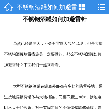



不锈钢酒罐如何加避雷
网站首页

不锈钢酒罐如何加避雷针
关于天工
针
产品中心
技术咨询
虽然已经是冬天，不会有雷雨天气的出现，但是大型
不锈钢酒罐放雷措施是一定要做的。那么不锈钢酒罐如何
工程案例
加避雷针？下面我们一起来看看。
厂房设备
销售网络
大型不锈钢酒罐在罐底外部都有多处的防雷接地，通
在线留言
过接地扁钢将罐体与大地相连，间距不超过30米，接地电
联系我们
阻不大于10欧姆。对于有固定顶的不锈钢储罐储酒罐，需