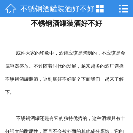



不锈钢酒罐装酒好不好
网站首页

不锈钢酒罐装酒好不好
关于天工
产品中心
技术咨询
或许大家的印象中，酒罐应该是陶制的，不应该是金
属容器盛放。不过随着时代的发展，越来越多的酒厂选择
工程案例
不锈钢酒罐装酒，这到底好不好呢？下面我们一起来了解
厂房设备
下。
销售网络
在线留言
不锈钢酒罐还是有它的独特优势的，这种酒罐具有十
联系我们
分强大的耐腐性，而且不会被外面的其他成分腐蚀，它的