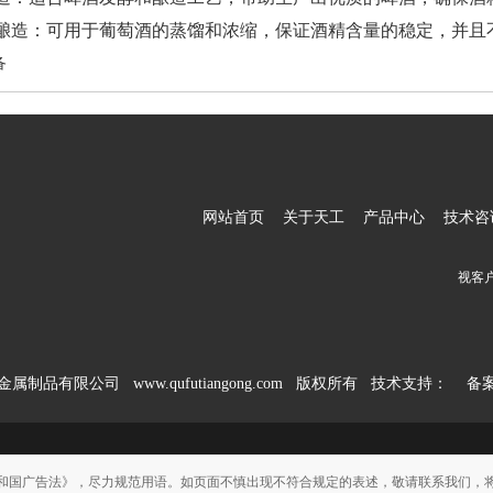
酒酿造：可用于葡萄酒的蒸馏和浓缩，保证酒精含量的稳定，并且
备
网站首页
关于天工
产品中心
技术咨
视客
工金属制品有限公司 www.qufutiangong.com 版权所有 技术支持：
备
和国广告法》，尽力规范用语。如页面不慎出现不符合规定的表述，敬请联系我们，