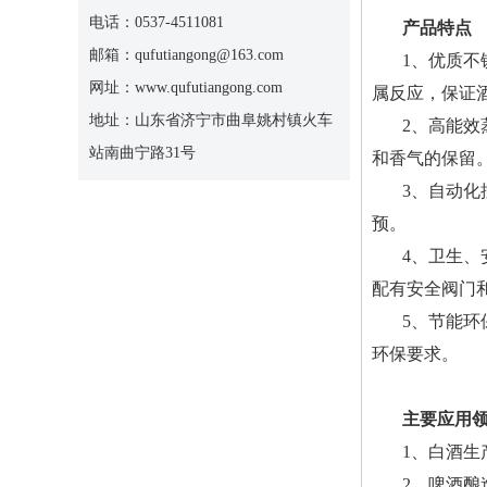
电话：0537-4511081
产品特点
邮箱：qufutiangong@163.com
1、优质不
网址：www.qufutiangong.com
属反应，保证
地址：山东省济宁市曲阜姚村镇火车
2、高能
站南曲宁路31号
和香气的保留
3、自动
预。
4、卫生
配有安全阀门
5、节能
环保要求。
主要应用
1、白酒
2、啤酒