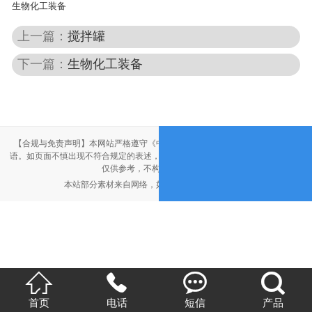
生物化工装备
上一篇：
搅拌罐
下一篇：
生物化工装备
【合规与免责声明】本网站严格遵守《中华人民共和国广告法》，尽力规范用
语。如页面不慎出现不符合规定的表述，敬请联系我们，将立即更正；相关内容
仅供参考，不构成交易依据。
本站部分素材来自网络，如有侵权，请联系删除。




首页
电话
短信
产品