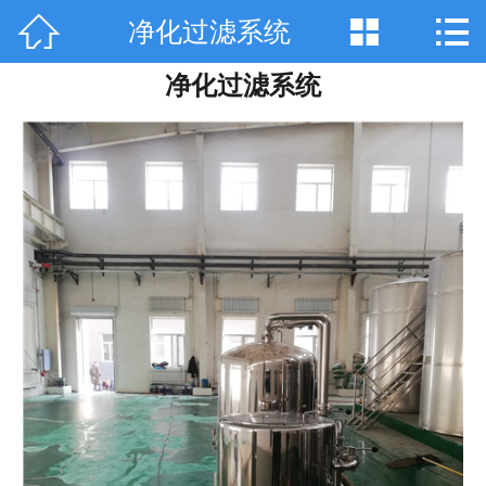



净化过滤系统
网站首页

净化过滤系统
关于天工
产品中心
技术咨询
工程案例
厂房设备
销售网络
在线留言
联系我们